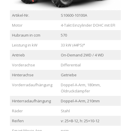
Artikel-Nr.
S10600-10100A
Motor
4-Takt Einzylinder DOHC mit EFI
Hubraum in ccm
570
Leistung in kW
33 kW (44PS)*
Antrieb
On-Demand 2WD / 4 WD
Vorderachse
Differential
Hinterachse
Getriebe
Vorderradaufhängung
Doppel-A-Arm, 180mm,
Öldruckdämpfer
Hinterradaufhängung
Doppel-A-Arm, 210mm
Räder
Stahl
Reifen
v: 25×8-12, h: 25×10-12
Smart Movie App
nein