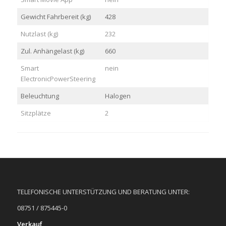
Gewicht Fahrbereit (kg)
428
Nutzlast (kg)
232
Zul. Anhängelast (kg)
660
Smart
nein
ElectronicPowerSteering
Beleuchtung
Halogen
Sitzplätze
2
TELEFONISCHE UNTERSTÜTZUNG UND BERATUNG UNTER:
08751 / 875445-0
Verkauf