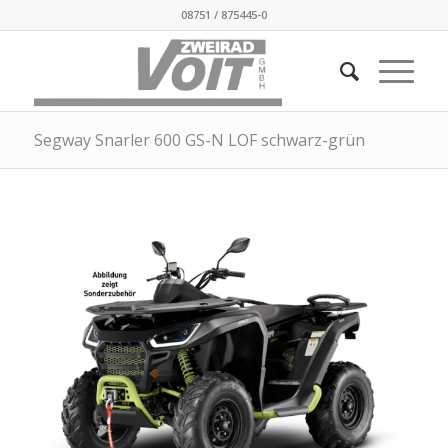
08751 / 875445-0
Segway Snarler 600 GS-N LOF schwarz-grün