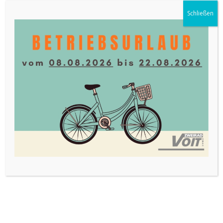
Schließen
Muc Off – Pflege .. biologisch abbaubar
TELEFONISCHE UNTERSTÜTZUNG UND BERATUNG UNTER:
08751 / 875445-0
Verkauf